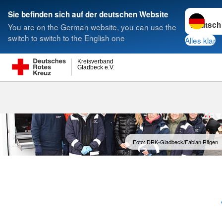
Sprache w
Sie befinden sich auf der deutschen Website
You are on the German website, you can use the
Suche
switch to switch to the English one
Alles klar
Kreisverband
Gladbeck e.V.
Ihr Engageme
Foto: DRK-Gladbeck/Fabian Ritgen