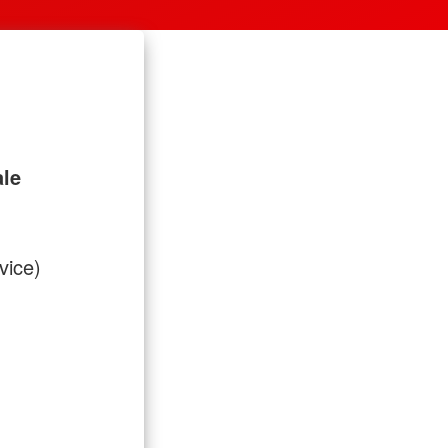
ale
vice)