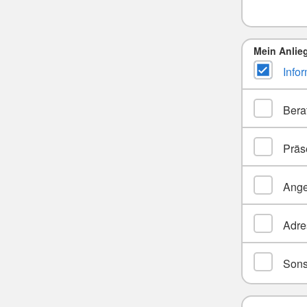
Mein Anlie
Info
Bera
Präs
Ange
Adre
Sons