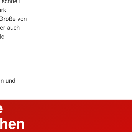
 schnell
ark
 Größe von
ber auch
le
en und
e
chen