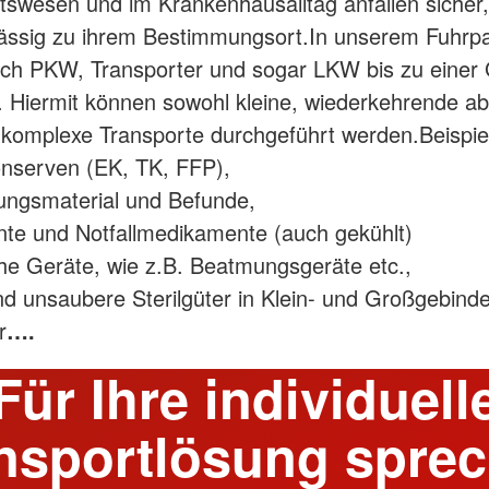
swesen und im Krankenhausalltag anfallen sicher,
ässig zu ihrem Bestimmungsort.In unserem Fuhrp
ich PKW, Transporter und sogar LKW bis zu einer
 Hiermit können sowohl kleine, wiederkehrende a
komplexe Transporte durchgeführt werden.Beispie
onserven (EK, TK, FFP),
ungsmaterial und Befunde,
te und Notfallmedikamente (auch gekühlt)
he Geräte, wie z.B. Beatmungsgeräte etc.,
d unsaubere Sterilgüter in Klein- und Großgebind
r
….
Für Ihre individuell
nsportlösung spre