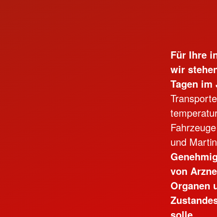
Für Ihre i
wir stehe
Tagen im 
Transporte
temperatur
Fahrzeuge 
und Marti
Genehmigu
von Arzne
Organen u
Zustandes
solle.