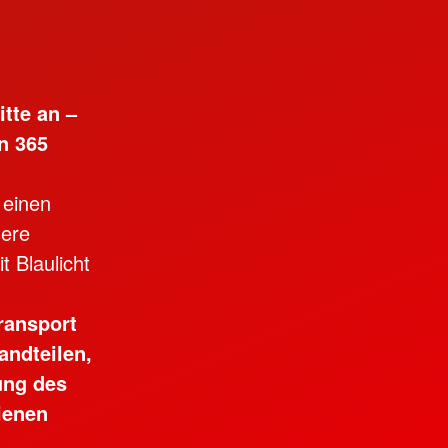
itte an –
n 365
 einen
sere
 Blaulicht
ransport
andteilen,
ung des
ienen