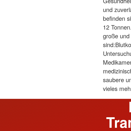
Gesundheit
und zuverl
befinden s
12 Tonnen.
große und 
sind:Blutk
Untersuch
Medikamen
medizinisc
saubere un
vieles meh
Tra