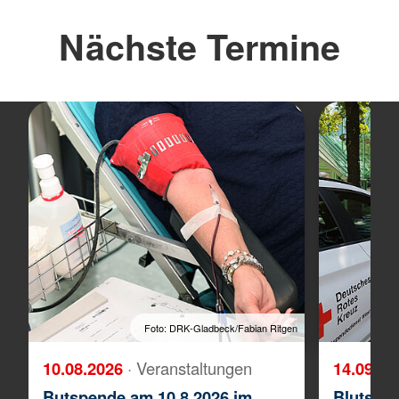
Nächste Termine
Foto: DRK-Gladbeck/Fabian Ritgen
10.08.2026
· Veranstaltungen
14.09.2
Butspende am 10.8.2026 im
Blutspen