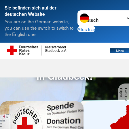
Sie befinden sich auf der
Sprache wechseln zu
deutschen Website
Suche
You are on the German website,
you can use the switch to switch to
Alles klar
the English one
Kreisverband
Menü
Gladbeck e.V.
Willkommen beim DRK
in Gladbeck!
n
F
o
t
o
:
D
R
K
-
G
la
d
b
e
c
k
/
F
a
b
ia
n
R
it
g
e