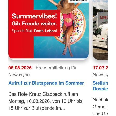
06.08.2026
· Pressemitteilung für
17.07.202
Newssync
Newssync
Aufruf zur Blutspende im Sommer
Stellungn
Dossier üb
Das Rote Kreuz Gladbeck ruft am
Nachstehen
Montag, 10.08.2026, von 10 Uhr bis
Gemeinsam
15 Uhr zur Blutspende im…
und Gesch