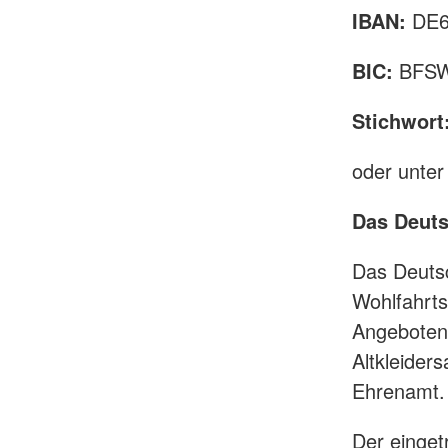
IBAN:
DE6
BIC:
BFS
Stichwort
oder unte
Das Deuts
Das Deutsc
Wohlfahrtsv
Angeboten 
Altkleider
Ehrenamt.
Der einget