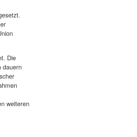
esetzt.
her
Union
t. Die
n dauern
scher
nahmen
en weiteren