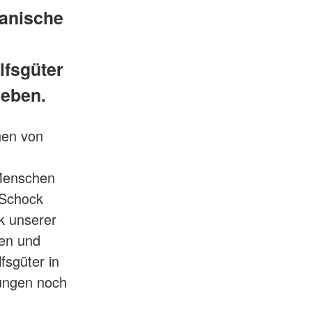
lanische
lfsgüter
geben.
hen von
Menschen
 Schock
nk unserer
en und
fsgüter in
ungen noch