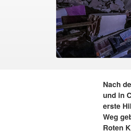
Nach de
und in 
erste Hi
Weg geb
Roten K