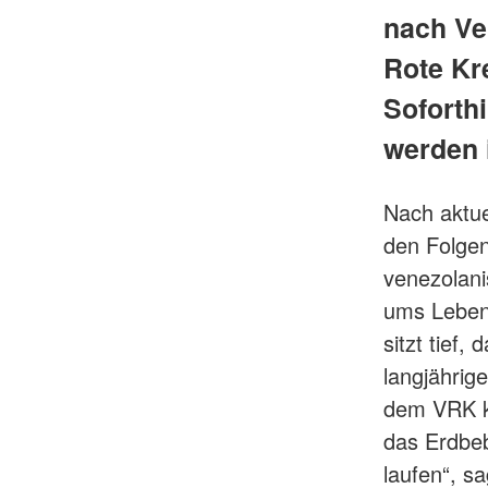
nach Ve
Rote Kr
Soforth
werden 
Nach aktue
den Folgen
venezolan
ums Leben
sitzt tief
langjähri
dem VRK kö
das Erdbe
laufen“, s