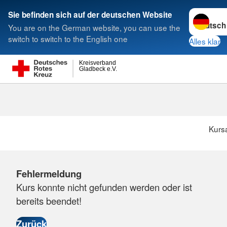
Sprache w
Sie befinden sich auf der deutschen Website
You are on the German website, you can use the
Suche
switch to switch to the English one
Alles klar
Kreisverband
Gladbeck e.V.
Kurs
Fehlermeldung
Kurs konnte nicht gefunden werden oder ist
bereits beendet!